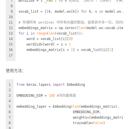
7
word2idx = {
"_PAD"
: 
0
} 
# 初始化 `[word : token]` 字典
8
9
vocab_list = [(k, model.wv[k]) 
for
 k, v 
in
 model.wv.vo
10
11
# 存储所有 word2vec 中所有向量的数组，留意其中多一位，词向量全为 
12
embeddings_matrix = np.zeros((
len
(model.wv.vocab.items
13
for
 i 
in
range
(
len
(vocab_list)):
14
    word = vocab_list[i][
0
]
15
    word2idx[word] = i + 
1
16
    embeddings_matrix[i + 
1
] = vocab_list[i][
1
]
17
使用方法：
1
from
 keras.layers 
import
 Embedding
2
3
EMBEDDING_DIM = 
100
#词向量维度
4
5
embedding_layer = Embedding(
len
(embeddings_matrix),
6
                            EMBEDDING_DIM,
7
                            weights=[embeddings_matrix]
8
                            trainable=
False
)
9