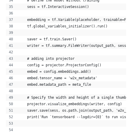
    # define the model without training
    sess = tf.InteractiveSession()
    embedding = tf.Variable(placeholder, trainable=Fal
    tf.global_variables_initializer().run()
    saver = tf.train.Saver()
    writer = tf.summary.FileWriter(output_path, sess.g
    # adding into projector
    config = projector.ProjectorConfig()
    embed = config.embeddings.add()
    embed.tensor_name = 'w2x_metadata'
    embed.metadata_path = meta_file
    # Specify the width and height of a single thumbna
    projector.visualize_embeddings(writer, config)
    saver.save(sess, os.path.join(output_path, 'w2x_me
    print('Run `tensorboard --logdir={0}` to run visua