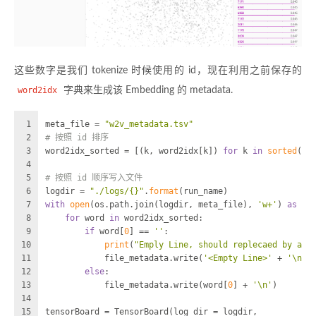
这些数字是我们 tokenize 时候使用的 id，现在利用之前保存的
word2idx
字典来生成该 Embedding 的 metadata.
1
meta_file = 
"w2v_metadata.tsv"
2
# 按照 id 排序
3
word2idx_sorted = [(k, word2idx[k]) 
for
 k 
in
sorted
(wo
4
5
# 按照 id 顺序写入文件
6
logdir = 
"./logs/{}"
.
format
(run_name)
7
with
open
(os.path.join(logdir, meta_file), 
'w+'
) 
as
 fi
8
for
 word 
in
 word2idx_sorted:
9
if
 word[
0
] == 
''
:
10
print
(
"Emply Line, should replecaed by any
11
            file_metadata.write(
'<Empty Line>'
 + 
'\n'
)
12
else
:
13
            file_metadata.write(word[
0
] + 
'\n'
)
14
15
tensorBoard = TensorBoard(log_dir = logdir,