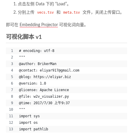
点击左侧 Data 下的 “Load”。
分别上传
vecs.tsv
和
meta.tsv
文件，关闭上传窗口。
即可在
Embedding Projector
可视化词向量。
可视化脚本 v1
# encoding: utf-8
"""
@author: BrikerMan
@contact: eliyar917@gmail.com
@blog: https://eliyar.biz
@version: 1.0
@license: Apache Licence
@file: w2v_visualizer.py
@time: 2017/7/30 上午9:37
"""
import sys
import os
import pathlib