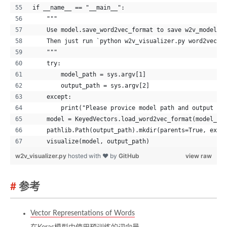
if __name__ == "__main__":
    """
    Use model.save_word2vec_format to save w2v_model a
    Then just run `python w2v_visualizer.py word2vec.t
    """
    try:
        model_path = sys.argv[1]
        output_path = sys.argv[2]
    except:
        print("Please provice model path and output pa
    model = KeyedVectors.load_word2vec_format(model_pa
    pathlib.Path(output_path).mkdir(parents=True, exis
    visualize(model, output_path)
w2v_visualizer.py
hosted with ❤ by
GitHub
view raw
参考
Vector Representations of Words