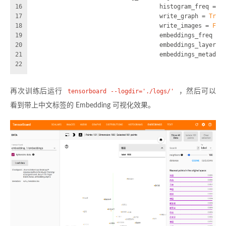
16
                                    histogram_freq = 
1
17
                                    write_graph = 
True
18
                                    write_images = 
Fal
19
                                    embeddings_freq = 
20
                                    embeddings_layer_n
21
                                    embeddings_metadat
22
再次训练后运行
tensorboard --logdir='./logs/'
，然后可以
看到带上中文标签的 Embedding 可视化效果。