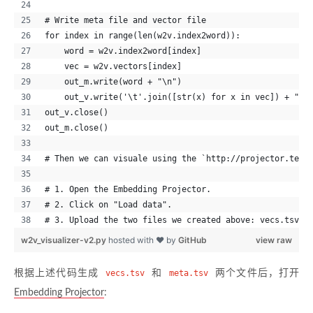
# Write meta file and vector file
for index in range(len(w2v.index2word)):
    word = w2v.index2word[index]
    vec = w2v.vectors[index]
    out_m.write(word + "\n")
    out_v.write('\t'.join([str(x) for x in vec]) + "\n
out_v.close()
out_m.close()
# Then we can visuale using the `http://projector.tens
# 1. Open the Embedding Projector.
# 2. Click on "Load data".
# 3. Upload the two files we created above: vecs.tsv a
w2v_visualizer-v2.py
hosted with ❤ by
GitHub
view raw
根据上述代码生成
vecs.tsv
和
meta.tsv
两个文件后，打开
Embedding Projector
: