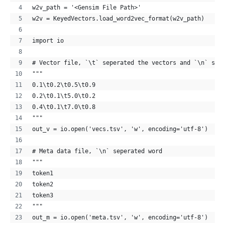
w2v_path = '<Gensim File Path>'
w2v = KeyedVectors.load_word2vec_format(w2v_path)
import io
# Vector file, `\t` seperated the vectors and `\n` sep
"""
0.1\t0.2\t0.5\t0.9
0.2\t0.1\t5.0\t0.2
0.4\t0.1\t7.0\t0.8
"""
out_v = io.open('vecs.tsv', 'w', encoding='utf-8')
# Meta data file, `\n` seperated word
"""
token1
token2
token3
"""
out_m = io.open('meta.tsv', 'w', encoding='utf-8')