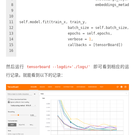
8
                                    embeddings_metadat
9
10
11
self.model.fit(train_x, train_y,
12
                       batch_size = self.batch_size,
13
                       epochs = self.epochs,
14
                       verbose = 
1
,
15
                       callbacks = [tensorBoard])
16
然后运行
tensorboard --logdir='./logs/'
即可看到相应的运
行记录。就能看到以下的记录：