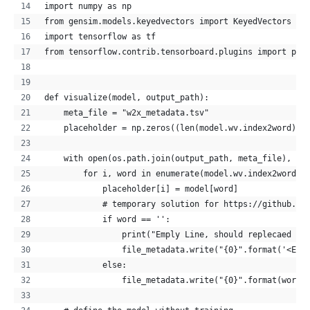
import numpy as np
from gensim.models.keyedvectors import KeyedVectors
import tensorflow as tf
from tensorflow.contrib.tensorboard.plugins import pro
def visualize(model, output_path):
    meta_file = "w2x_metadata.tsv"
    placeholder = np.zeros((len(model.wv.index2word), 
    with open(os.path.join(output_path, meta_file), 'w
        for i, word in enumerate(model.wv.index2word):
            placeholder[i] = model[word]
            # temporary solution for https://github.co
            if word == '':
                print("Emply Line, should replecaed by
                file_metadata.write("{0}".format('<Emp
            else:
                file_metadata.write("{0}".format(word)