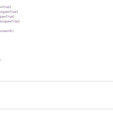
y=
True
)
nique
=
True
)
que
=
True
)
unique
=
True
)
assword
):
e