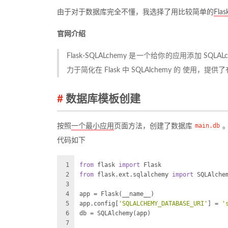
由于对于数据库完全不懂，我选择了用比较简单的
Fla
官网介绍
Flask-SQLALchemy 是一个给你的应用添加 SQLAL
力于简化在 Flask 中 SQLAlchemy 的 使
数据库模板创建
按照
一个最小应用
页面方法，创建了数据库
main.db
代码如下
1
from
 flask 
import
 Flask
2
from
 flask.ext.sqlalchemy 
import
 SQLAlche
3
4
app = Flask(__name__)
5
app.config[
'SQLALCHEMY_DATABASE_URI'
] = 
'
6
db = SQLAlchemy(app)
7