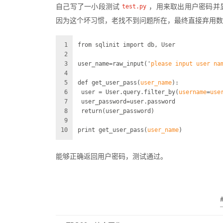
自己写了一小段测试
test.py
，用来取出用户密码并
因为这个坏习惯，老找不到问题所在，最终直接弃用数
1
from sqlinit import db, User
2
3
user_name=raw
_input('
please
input
user
na
4
5
def get
_user_pass(
user_name
)
:
6
 user = 
User
.
query.filter
_by(
username
=
use
7
 user_password=user.password
8
 return(user_password)
9
10
print get
_user_pass(
user_name
)
能够正确返回用户密码，测试通过。