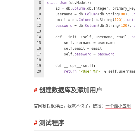
8
class
User
(db.Model):
9
    id = db.
Column
(db.Integer, primary_ke
10
    username = db.
Column
(db.String(
80
), 
u
11
    email = db.
Column
(db.String(
120
), 
uni
12
password
 = db.
Column
(db.String(
120
), 
13
14
    def __init__(self, username, email, 
p
15
        self.username = username
16
        self.email = email
17
        self.
password
 = 
password
18
19
    def __repr__(self):
20
return
'<User %r>'
 % self.usernam
创建数据库及添加用户
官网教程很详细，我就不说了。链接：
一个最小应用
测试程序