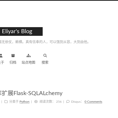
Eliyar's Blog
弱无依仗，赖横。真有信奉的人，可以强到从容，大到由他。
关于
归档
站点地图
搜索
扩展Flask-SQLALchemy
分类于
Python
阅读次数：
256
Disqus：
0 Comments