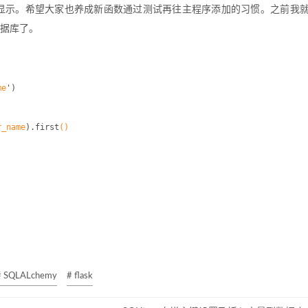
显示。希望大家也养成新函数通过测试再往主程序添加的习惯。之前我
据库了。
me
')
r_name
)
.first
()
# SQLALchemy
# flask