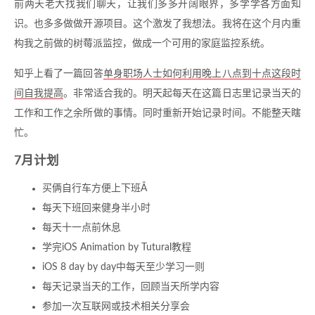
前两天老大找我们聊天，让我们多多开阔眼界，多学学各方面知
识。也多多做做开源项目。这个激发了我想法。我将在这个月内重
构我之前做的树莓派监控，做成一个可用的家庭监控系统。
知乎上看了一篇回答
单身职场人士如何利用晚上八点到十点这段时
间自我提高
。非常适合我的。明天起每天在这篇日志里记录当天的
工作和工作之余所做的事情。同时重新开始记录时间。不能整天瞎
忙。
7月计划
买俩自行车方便上下班Â
每天下班回来健身半小时
每天十一点前休息
学完iOS Animation by Tutural教程
iOS 8 day by day中每天至少学习一则
每天记录当天的工作，回顾当天所学内容
参加一次互联网或技术相关分享会