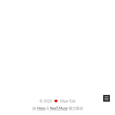
©
2023
Eliyar Eziz
由
Hexo
&
NexT.Muse
强力驱动