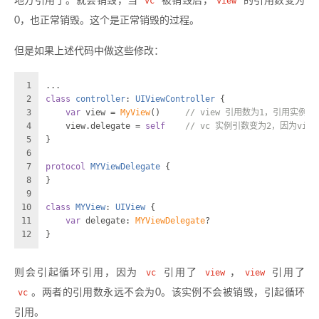
地方引用了。就会销毁，当
vc
被销毁后，
view
的引用数变为
0，也正常销毁。这个是正常销毁的过程。
但是如果上述代码中做这些修改：
1
...
2
class
controller
: 
UIViewController
 {
3
var
 view 
=
MyView
()     
// view 引用数为1，引用实例为co
4
    view.delegate 
=
self
// vc 实例引数变为2，因为view
5
}
6
7
protocol
MYViewDelegate
 {
8
}
9
10
class
MYView
: 
UIView
 {
11
var
 delegate: 
MYViewDelegate
?
12
}
则会引起循环引用，因为
vc
引用了
view
，
view
引用了
vc
。两者的引用数永远不会为0。该实例不会被销毁，引起循环
引用。