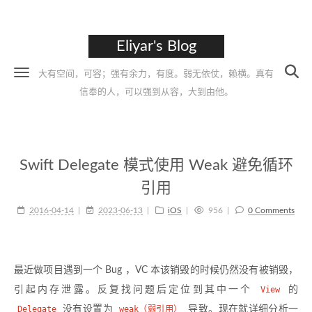
Eliyar's Blog
大有空间，可容；强有余力，有度。弱无依仗，赖横。真有
信奉的人，可以强到从容，大到由他。
Swift Delegate 模式使用 Weak 避免循环
引用
2016-04-14
2023-06-13
iOS
956
0 Comments
最近做项目遇到一个 Bug ，VC 本该销毁的时候仍然没有被销毁，
引起内存泄露。反复找问题后定位到其中一个
View
的
Delegate
没有设置为
weak（弱引用）
导致。现在就详细分析一