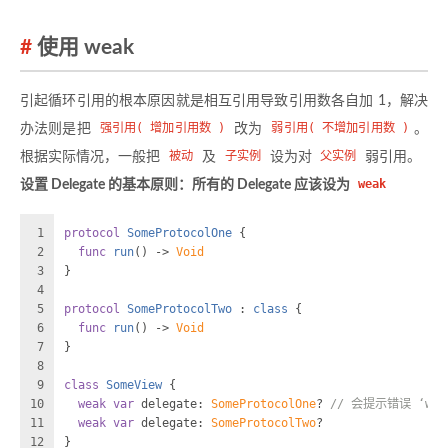
使用 weak
引起循环引用的根本原因就是相互引用导致引用数各自加 1，解决
办法则是把
强引用( 增加引用数 )
改为
弱引用( 不增加引用数 )
。
根据实际情况，一般把
被动
及
子实例
设为对
父实例
弱引用。
设置 Delegate 的基本原则：所有的 Delegate 应该设为
weak
1
protocol
SomeProtocolOne
 {
2
func
run
() -> 
Void
3
}
4
5
protocol
SomeProtocolTwo
 : 
class
 {
6
func
run
() -> 
Void
7
}
8
9
class
SomeView
 {
10
weak
var
 delegate: 
SomeProtocolOne
? 
// 会提示错误 ‘weak’
11
weak
var
 delegate: 
SomeProtocolTwo
?
12
}