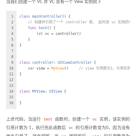
当我们创建一个 VC 并 VC 含有一个 View 实例如下
1
class
mainController
() {
2
// 创建并引用了一个 controller 类， 此时该 vc 实例的引
3
func
test
() {
4
let
 vc 
=
 controller()
5
    }
6
}
7
8
9
class
controller
: 
UIViewController
 {
10
var
 view 
=
MyView
()     
// view 引用数为1，引用实例为co
11
}
12
13
14
class
MYView
: 
UIView
 {
15
16
}
上述代码，当运行
test
函数时，创建一个
vc
实例，该实例的
引用计数为 1，执行完此函数后
vc
的引用计数变为0，因为没有