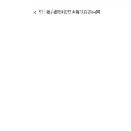
SSH反向隧道实现树莓派穿透内网