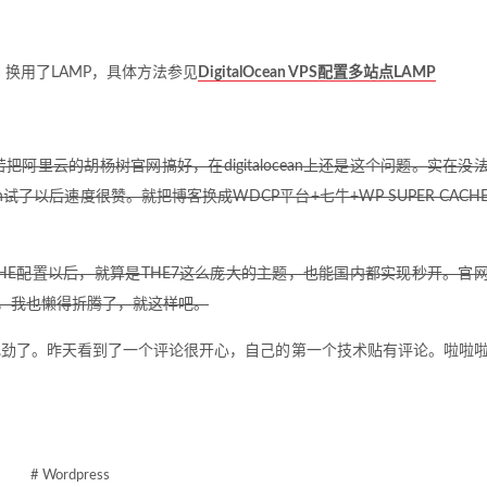
，换用了LAMP，具体方法参见
DigitalOcean VPS配置多站点LAMP
里云的胡杨树官网搞好，在digitalocean上还是这个问题。实在没
ean试了以后速度很赞。就把博客换成WDCP平台+七牛+WP SUPER CACH
CACHE配置以后，就算是THE7这么庞大的主题，也能国内都实现秒开。官
题，我也懒得折腾了，就这样吧。
把劲了。昨天看到了一个评论很开心，自己的第一个技术贴有评论。啦啦
# Wordpress