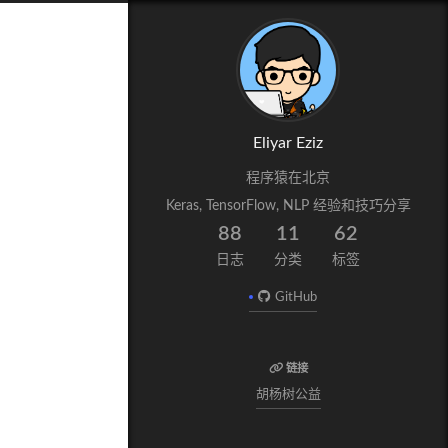
Eliyar Eziz
程序猿在北京
Keras, TensorFlow, NLP 经验和技巧分享
88
11
62
日志
分类
标签
GitHub
链接
胡杨树公益