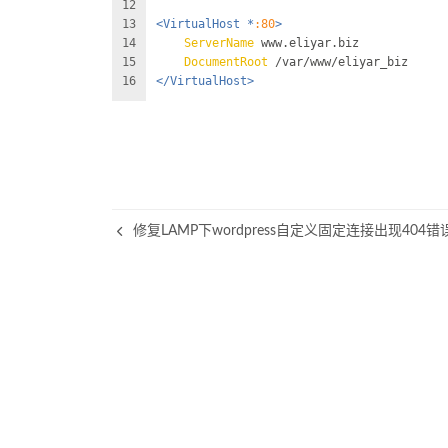
12
13
<VirtualHost *
:80
>
14
ServerName
 www.eliyar.biz
15
DocumentRoot
 /var/www/eliyar_biz
16
</VirtualHost>
修复LAMP下wordpress自定义固定连接出现404错