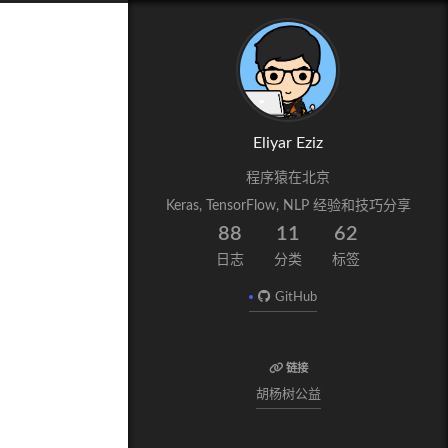
Eliyar Eziz
程序猿在北京
Keras, TensorFlow, NLP 经验和技巧分享
88
11
62
日志
分类
标签
GitHub
链接
胡杨树公益