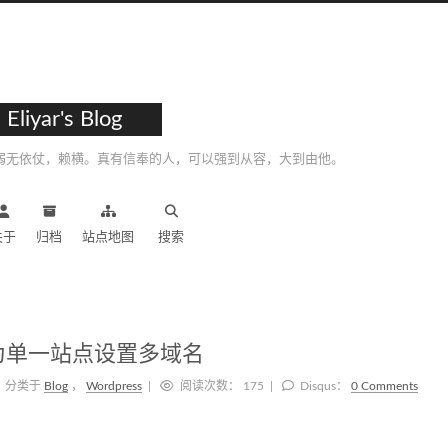
Eliyar's Blog
弱无依仗，赖横。真有信奉的人，可以强到从容，大到由他。
关于
归档
站点地图
搜索
P为单一站点设置多域名
分类于
Blog
，
Wordpress
阅读次数：
175
Disqus：
0 Comments