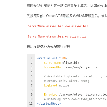
有时候我们需要为某一站点设置多个域名，比如eliyar.b
先按照
DigitalOcean VPS配置多站点LAMP
设置后，尝
ServerName eliyar.biz www.eliyar.biz
ServerName eliyar.biz,ww.eliyar.biz
最后发现这种方式配置行得通
1
<VirtualHost *
:80
>
2
ServerName
 eliyar.biz
3
DocumentRoot
 /var/www/eliyar_biz
4
5
# Available loglevels: trace8, ..., t
6
# error, crit, alert, emerg.
7
LogLevel
 notice
8
9
ErrorLog
 /var/www/eliyar_biz/error.lo
10
#CustomLog /var/www/eliyar_biz/access
11
</VirtualHost>