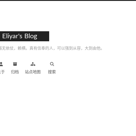
Eliyar's Blog
弱无依仗，赖横。真有信奉的人，可以强到从容，大到由他。
关于
归档
站点地图
搜索