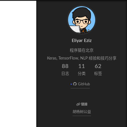
Eliyar Eziz
程序猿在北京
Keras, TensorFlow, NLP 经验和技巧分享
88
11
62
日志
分类
标签
GitHub
链接
胡杨树公益