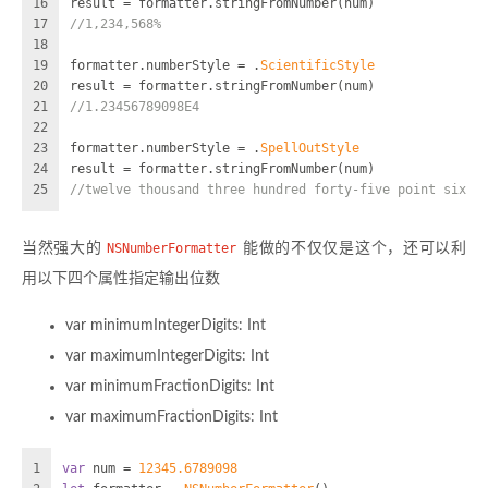
16
result 
=
 formatter.stringFromNumber(num)
17
//1,234,568%
18
19
formatter.numberStyle 
=
 .
ScientificStyle
20
result 
=
 formatter.stringFromNumber(num)
21
//1.23456789098E4
22
23
formatter.numberStyle 
=
 .
SpellOutStyle
24
result 
=
 formatter.stringFromNumber(num)
25
//twelve thousand three hundred forty-five point six s
当然强大的
NSNumberFormatter
能做的不仅仅是这个，还可以利
用以下四个属性指定输出位数
var minimumIntegerDigits: Int
var maximumIntegerDigits: Int
var minimumFractionDigits: Int
var maximumFractionDigits: Int
1
var
 num 
=
12345.6789098