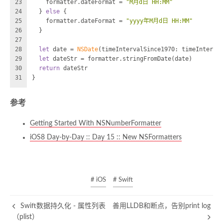
23
    formatter.dateFormat 
=
"M月d日 HH:MM"
24
  } 
else
 {
25
    formatter.dateFormat 
=
"yyyy年M月d日 HH:MM"
26
  }
27
28
let
 date 
=
NSDate
(timeIntervalSince1970: timeInterva
29
let
 dateStr 
=
 formatter.stringFromDate(date)
30
return
 dateStr
31
}
参考
Getting Started With NSNumberFormatter
iOS8 Day-by-Day :: Day 15 :: New NSFormatters
# iOS
# Swift
Swift数据持久化 - 属性列表
善用LLDB和断点，告别print log
（plist）