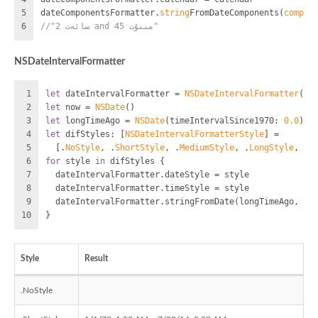
5
dateComponentsFormatter.
string
FromDateComponents(
compon
6
//"2 سائەت and 45 مىنۇت"
NSDateIntervalFormatter
1
let
 dateIntervalFormatter 
=
NSDateIntervalFormatter
()
2
let
 now 
=
NSDate
()
3
let
 longTimeAgo 
=
NSDate
(timeIntervalSince1970: 
0.0
)
4
let
 difStyles: [
NSDateIntervalFormatterStyle
] 
=
5
  [.
NoStyle
, .
ShortStyle
, .
MediumStyle
, .
LongStyle
, .
F
6
for
 style 
in
 difStyles {
7
  dateIntervalFormatter.dateStyle 
=
 style
8
  dateIntervalFormatter.timeStyle 
=
 style
9
  dateIntervalFormatter.stringFromDate(longTimeAgo, to
10
}
Style
Result
.NoStyle