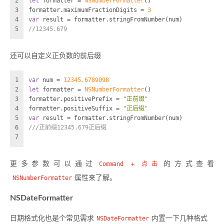
2
let
 formatter 
=
NSNumberFormatter
()
3
formatter.maximumFractionDigits 
=
3
4
var
 result 
=
 formatter.stringFromNumber(num)
5
//12345.679
还可以自定义正负数的前后缀
1
var
 num 
=
12345.6789098
2
let
 formatter 
=
NSNumberFormatter
()
3
formatter.positivePrefix 
=
"正前缀"
4
formatter.positiveSuffix 
=
"正后缀"
5
var
 result 
=
 formatter.stringFromNumber(num)
6
///正前缀12345.679正后缀
7
更多参数可以通过
Command + 点击
的方式查看
NSNumberFormatter
属性来了解。
NSDateFormatter
日期格式化也是个常见需求
NSDateFormatter
内置一下几种格式