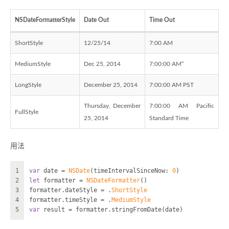
NSDateFormatterStyle
Date Out
Time Out
ShortStyle
12/25/14
7:00 AM
MediumStyle
Dec 25, 2014
7:00:00 AM”
LongStyle
December 25, 2014
7:00:00 AM PST
Thursday, December
7:00:00 AM Pacific
FullStyle
25, 2014
Standard Time
用法
1
var
 date 
=
NSDate
(timeIntervalSinceNow: 
0
)
2
let
 formatter 
=
NSDateFormatter
()
3
formatter.dateStyle 
=
 .
ShortStyle
4
formatter.timeStyle 
=
 .
MediumStyle
5
var
 result 
=
 formatter.stringFromDate(date)