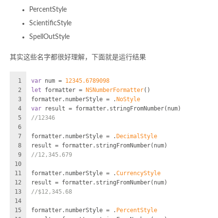
PercentStyle
ScientificStyle
SpellOutStyle
其实这些名字都很好理解，下面就是运行结果
1
var
 num 
=
12345.6789098
2
let
 formatter 
=
NSNumberFormatter
()
3
formatter.numberStyle 
=
 .
NoStyle
4
var
 result 
=
 formatter.stringFromNumber(num)
5
//12346
6
7
formatter.numberStyle 
=
 .
DecimalStyle
8
result 
=
 formatter.stringFromNumber(num)
9
//12,345.679
10
11
formatter.numberStyle 
=
 .
CurrencyStyle
12
result 
=
 formatter.stringFromNumber(num)
13
//$12,345.68
14
15
formatter.numberStyle 
=
 .
PercentStyle