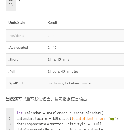
13
Units Style
Result
.Positional
2:45
.Abbreviated
2h 45m
.Short
2 hrs, 45 mins
.Full
2 hours, 45 minutes
.SpellOut
two hours, forty-five minutes
当然还可以重写默认语言，按照指定语言输出
1
let
 calendar = 
NSCalendar
.
current
Calendar()
2
calendar.locale = 
NSLocale(
localeIdentifier
: 
"ug"
)
3
dateComponentsFormatter.unitsStyle = .Full
4
dateComponentsFormatter.calendar = calendar