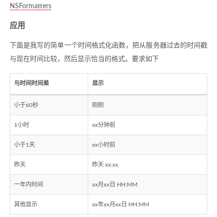
NSFormatters
应用
下面是我写的简单一个时间格式化函数，把从服务器过去的时间戳
与现在时间比较，然后显示恰当的格式。要求如下
与时间时间差
显示
小于60秒
刚刚
1小时
xx分钟前
小于1天
xx小时前
昨天
昨天 xx:xx
一年内时间
xx月xx日 HH:MM
其他显示
xx年xx月xx日 HH:MM