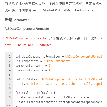
当然除了几种内置格式以外，还可以使用自定义格式，自定义格式
比较多，详情参考
Getting Started With NSNumberFormatter
新增Formatter
NSDateComponentsFormatter
NSDateComponentsFormatter
允许格式化具体的某一向，比如
12
days 13 hours and 12 minutes
1
let
 dateComponentsFormatter 
=
NSDateComponentsFormatte
2
let
 components 
=
NSDateComponents
()
3
components.hour   
=
2
4
components.minute 
=
45
5
6
let
 dcfStyles: [
NSDateComponentsFormatterUnitsStyle
] 
=
7
    [.
Positional
, .
Abbreviated
, .
Short
, .
Full
, .
SpellO
8
9
for
 style 
in
 dcfStyles {
10
  dateComponentsFormatter.unitsStyle 
=
 style
11
  dateComponentsFormatter.stringFromDateComponents(com
12
}