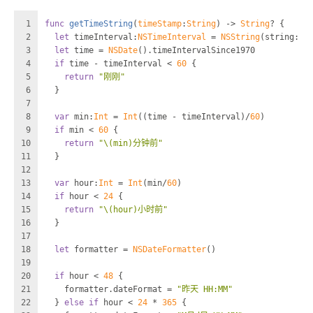
1
func
getTimeString
(
timeStamp
:
String
) -> 
String
? {
2
let
 timeInterval:
NSTimeInterval
=
NSString
(string: t
3
let
 time 
=
NSDate
().timeIntervalSince1970
4
if
 time 
-
 timeInterval 
<
60
 {
5
return
"刚刚"
6
  }
7
8
var
 min:
Int
=
Int
((time 
-
 timeInterval)
/
60
)
9
if
 min 
<
60
 {
10
return
"
\(min)
分钟前"
11
  }
12
13
var
 hour:
Int
=
Int
(min
/
60
)
14
if
 hour 
<
24
 {
15
return
"
\(hour)
小时前"
16
  }
17
18
let
 formatter 
=
NSDateFormatter
()
19
20
if
 hour 
<
48
 {
21
    formatter.dateFormat 
=
"昨天 HH:MM"
22
  } 
else
if
 hour 
<
24
*
365
 {