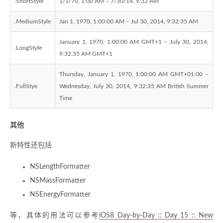
.ShortStyle
1/1/70, 1:00 AM – 7/30/14, 9:32 AM
.MediumStyle
Jan 1, 1970, 1:00:00 AM – Jul 30, 2014, 9:32:35 AM
January 1, 1970, 1:00:00 AM GMT+1 – July 30, 2014,
.LongStyle
9:32:35 AM GMT+1
Thursday, January 1, 1970, 1:00:00 AM GMT+01:00 –
.FullStye
Wednesday, July 30, 2014, 9:32:35 AM British Summer
Time
其他
新特性还包括
NSLengthFormatter
NSMassFormatter
NSEnergyFormatter
等，具体的用法可以参考
iOS8 Day-by-Day :: Day 15 :: New