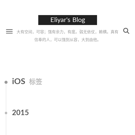
Eliyar's Blog
大有空间，可容；强有余力，有度。弱无依仗，赖横。真有
信奉的人，可以强到从容，大到由他。
iOS
标签
2015