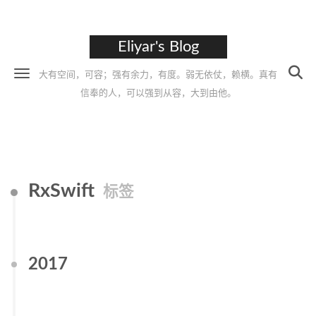
Eliyar's Blog
大有空间，可容；强有余力，有度。弱无依仗，赖横。真有
信奉的人，可以强到从容，大到由他。
RxSwift
标签
2017