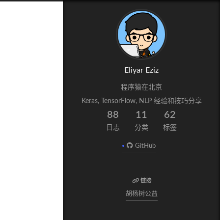
Eliyar Eziz
程序猿在北京
Keras, TensorFlow, NLP 经验和技巧分享
88
11
62
日志
分类
标签
GitHub
链接
胡杨树公益