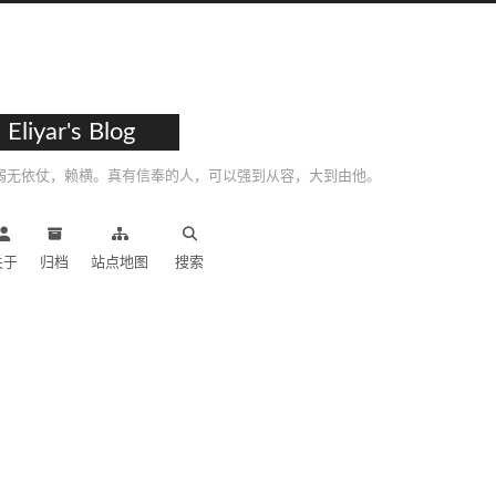
Eliyar's Blog
弱无依仗，赖横。真有信奉的人，可以强到从容，大到由他。
关于
归档
站点地图
搜索